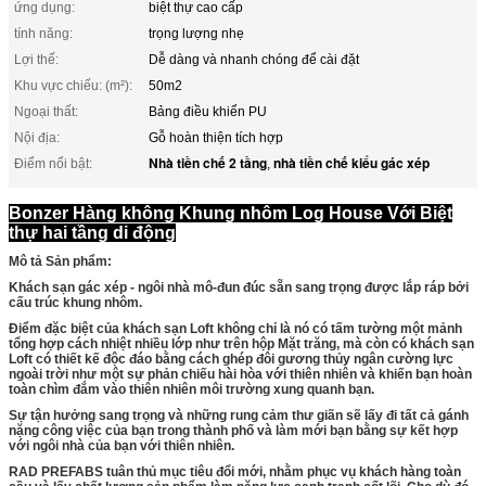
ứng dụng:
biệt thự cao cấp
tính năng:
trọng lượng nhẹ
Lợi thế:
Dễ dàng và nhanh chóng để cài đặt
Khu vực chiếu: (m²):
50m2
Ngoại thất:
Bảng điều khiển PU
Nội địa:
Gỗ hoàn thiện tích hợp
Nhà tiền chế 2 tầng
nhà tiền chế kiểu gác xép
Điểm nổi bật:
,
Bonzer Hàng không Khung nhôm Log House Với Biệt
thự hai tầng di động
Mô tả Sản phẩm:
Khách sạn gác xép - ngôi nhà mô-đun đúc sẵn sang trọng được lắp ráp bởi
cấu trúc khung nhôm.
Điểm đặc biệt của khách sạn Loft không chỉ là nó có tấm tường một mảnh
tổng hợp cách nhiệt nhiều lớp như trên hộp Mặt trăng, mà còn có khách sạn
Loft có thiết kế độc đáo bằng cách ghép đôi gương thủy ngân cường lực
ngoài trời như một sự phản chiếu hài hòa với thiên nhiên và khiến bạn hoàn
toàn chìm đắm vào thiên nhiên môi trường xung quanh bạn.
Sự tận hưởng sang trọng và những rung cảm thư giãn sẽ lấy đi tất cả gánh
nặng công việc của bạn trong thành phố và làm mới bạn bằng sự kết hợp
với ngôi nhà của bạn với thiên nhiên.
RAD PREFABS tuân thủ mục tiêu đổi mới, nhằm phục vụ khách hàng toàn