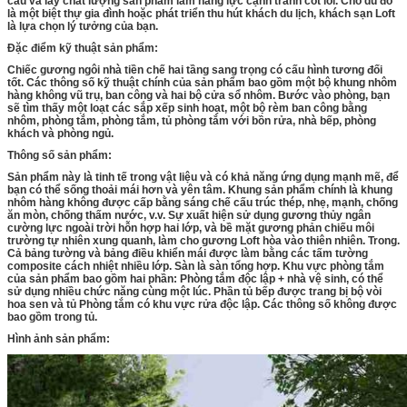
cầu và lấy chất lượng sản phẩm làm năng lực cạnh tranh cốt lõi.
Cho dù đó
là một biệt thự gia đình hoặc phát triển thu hút khách du lịch, khách sạn Loft
là lựa chọn lý tưởng của bạn.
Đặc điểm kỹ thuật sản phẩm:
Chiếc gương ngôi nhà tiền chế hai tầng sang trọng có cấu hình tương đối
tốt.
Các thông số kỹ thuật chính của sản phẩm bao gồm một bộ khung nhôm
hàng không vũ trụ, ban công và hai bộ cửa sổ nhôm.
Bước vào phòng, bạn
sẽ tìm thấy một loạt các sắp xếp sinh hoạt, một bộ rèm ban công bằng
nhôm, phòng tắm, phòng tắm, tủ phòng tắm với bồn rửa, nhà bếp, phòng
khách và phòng ngủ.
Thông số sản phẩm:
Sản phẩm này là tinh tế trong vật liệu và có khả năng ứng dụng mạnh mẽ, để
bạn có thể sống thoải mái hơn và yên tâm.
Khung sản phẩm chính là khung
nhôm hàng không được cấp bằng sáng chế cấu trúc thép, nhẹ, mạnh, chống
ăn mòn, chống thấm nước, v.v.
Sự xuất hiện sử dụng gương thủy ngân
cường lực ngoài trời hỗn hợp hai lớp, và bề mặt gương phản chiếu môi
trường tự nhiên xung quanh, làm cho gương Loft hòa vào thiên nhiên.
Trong.
Cả bảng tường và bảng điều khiển mái được làm bằng các tấm tường
composite cách nhiệt nhiều lớp.
Sàn là sàn tổng hợp.
Khu vực phòng tắm
của sản phẩm bao gồm hai phần: Phòng tắm độc lập + nhà vệ sinh, có thể
sử dụng nhiều chức năng cùng một lúc.
Phần tủ bếp được trang bị bộ vòi
hoa sen và tủ Phòng tắm có khu vực rửa độc lập.
Các thông số không được
bao gồm trong tủ.
Hình ảnh sản phẩm: