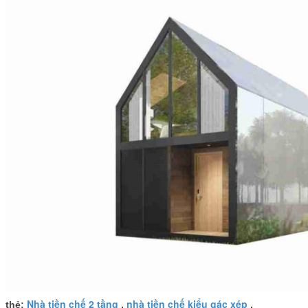
Nhà tiền chế 2 tầng
nhà tiền chế kiểu gác xép
thẻ:
,
,