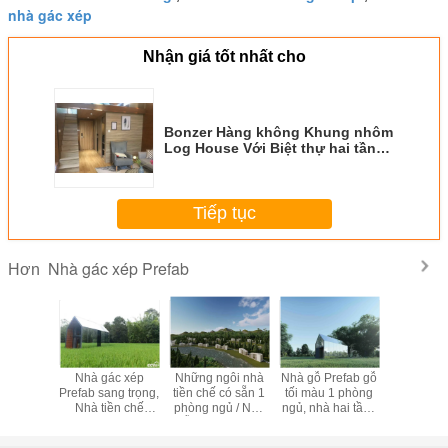
nhà gác xép
Nhận giá tốt nhất cho
Bonzer Hàng không Khung nhôm
Log House Với Biệt thự hai tầng
di động
Tiếp tục
Nhà gác xép Prefab
Hơn
gôi nhà
Nhà gác xép
Những ngôi nhà
Nhà gỗ Prefab gỗ
Deluxe P
iều tầng,
Prefab sang trọng,
tiền chế có sẵn 1
tối màu 1 phòng
Nhà ở / 
gôi nhà
Nhà tiền chế
phòng ngủ / Nhà
ngủ, nhà hai tầng
Modular
 trang bị
Modular Cấu trúc
gỗ đẹp hiện đại
nhỏ hiện đại
Chống ch
rên bánh
nhôm Nội thất gỗ
khách sạn