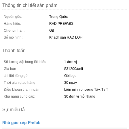
Thông tin chi tiết sản phẩm
Nguồn gốc:
Trung Quốc
Hàng hiệu:
RAD PREFABS
Chứng nhận:
GB
Số mô hình:
Khách sạn RAD LOFT
Thanh toán
Số lượng đặt hàng tối thiểu:
1 đơn vị
Giá bán:
$31200/unit
chi tiết đóng gói:
Gói bọc
Thời gian giao hàng:
30 ngày
Điều khoản thanh toán:
Liên minh phương Tây, T / T
Khả năng cung cấp:
30 đơn vị mỗi tháng
Sự miêu tả
Nhà gác xép Prefab