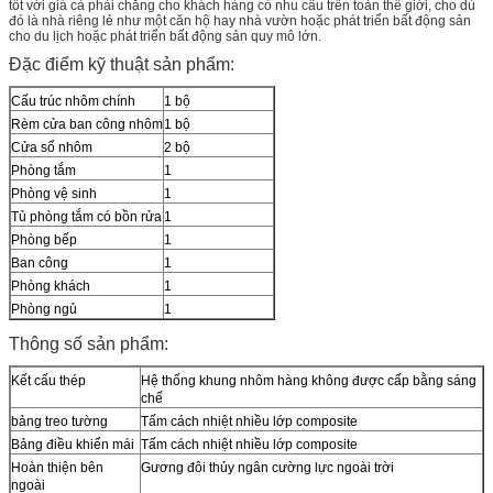
tốt với giá cả phải chăng cho khách hàng có nhu cầu trên toàn thế giới, cho dù
đó là nhà riêng lẻ như một căn hộ hay nhà vườn hoặc phát triển bất động sản
cho du lịch hoặc phát triển bất động sản quy mô lớn.
Đặc điểm kỹ thuật sản phẩm:
Cấu trúc nhôm chính
1 bộ
Rèm cửa ban công nhôm
1 bộ
Cửa sổ nhôm
2 bộ
Phòng tắm
1
Phòng vệ sinh
1
Tủ phòng tắm có bồn rửa
1
Phòng bếp
1
Ban công
1
Phòng khách
1
Phòng ngủ
1
Thông số sản phẩm:
Kết cấu thép
Hệ thống khung nhôm hàng không được cấp bằng sáng
chế
bảng treo tường
Tấm cách nhiệt nhiều lớp composite
Bảng điều khiển mái
Tấm cách nhiệt nhiều lớp composite
Hoàn thiện bên
Gương đôi thủy ngân cường lực ngoài trời
ngoài