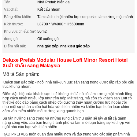
Tên:
Nhà Prefab hiện đại
Vật chất:
Kết cấu nhôm
Bảng điều khiển:
Tấm cách nhiệt nhiều lớp composite tấm tường một mảnh
Kích thước:
L8700 * W4000 * H5600mm
Khu vực chiếu: (m²):
50m2
đóng gói:
Gõ xuống gói
nhà gác xép
nhà kiểu gác xép
Điểm nổi bật:
,
Deluxe Prefab Modular House Loft Mirror Resort Hotel
Xuất khẩu sang Malaysia
Mô tả Sản phẩm:
Khách sạn gác xép - ngôi nhà mô-đun đúc sẵn sang trọng được lắp ráp bởi cấu
trúc khung nhôm.
Điểm đặc biệt của khách sạn Loft không chỉ là nó có tấm tường một mảnh tổng
hợp cách nhiệt nhiều lớp như trên hộp Mặt trăng, mà còn có khách sạn Loft có
thiết kế độc đáo bằng cách ghép đôi gương thủy ngân cường lực ngoài trời
như một sự phản chiếu hài hòa với thiên nhiên và khiến bạn hoàn toàn chìm
đắm vào thiên nhiên môi trường xung quanh bạn.
Sự tận hưởng sang trọng và những rung cảm thư giãn sẽ lấy đi tất cả gánh
nặng công việc của bạn trong thành phố và làm mới bạn bằng sự kết hợp với
ngôi nhà của bạn với thiên nhiên.
RAD PREFABS luôn quan tâm nhiều hơn và tập trung vào các sản phẩm nhà