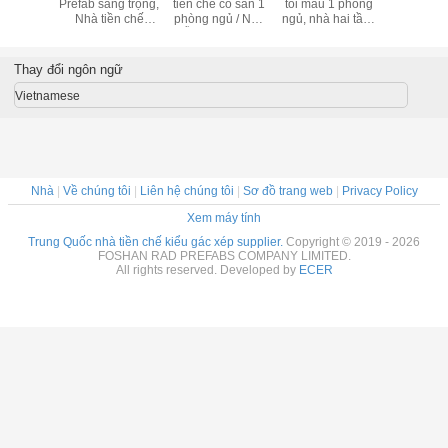
iều tầng,
Prefab sang trọng,
tiền chế có sẵn 1
tối màu 1 phòng
Nhà ở / 
gôi nhà
Nhà tiền chế
phòng ngủ / Nhà
ngủ, nhà hai tầng
Modular
 trang bị
Modular Cấu trúc
gỗ đẹp hiện đại
nhỏ hiện đại
Chống ch
rên bánh
nhôm Nội thất gỗ
khách sạn
e
Thay đổi ngôn ngữ
Vietnamese
Nhà
|
Về chúng tôi
|
Liên hệ chúng tôi
|
Sơ đồ trang web
|
Privacy Policy
Xem máy tính
Trung Quốc nhà tiền chế kiểu gác xép supplier.
Copyright © 2019 - 2026
FOSHAN RAD PREFABS COMPANY LIMITED.
All rights reserved. Developed by
ECER