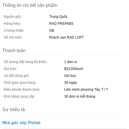
Thông tin chi tiết sản phẩm
Nguồn gốc:
Trung Quốc
Hàng hiệu:
RAD PREFABS
Chứng nhận:
GB
Số mô hình:
Khách sạn RAD LOFT
Thanh toán
Số lượng đặt hàng tối thiểu:
1 đơn vị
Giá bán:
$31200/unit
chi tiết đóng gói:
Gói bọc
Thời gian giao hàng:
30 ngày
Điều khoản thanh toán:
Liên minh phương Tây, T / T
Khả năng cung cấp:
30 đơn vị mỗi tháng
Sự miêu tả
Nhà gác xép Prefab