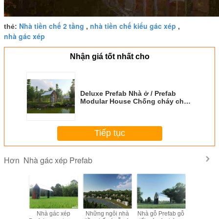
Nhà tiền chế 2 tầng
nhà tiền chế kiểu gác xép
thẻ:
,
,
nhà gác xép
Nhận giá tốt nhất cho
Deluxe Prefab Nhà ở / Prefab
Modular House Chống cháy cho
khách sạn Resort
Tiếp tục
Nhà gác xép Prefab
Hơn
gôi nhà
Nhà gác xép
Những ngôi nhà
Nhà gỗ Prefab gỗ
Deluxe P