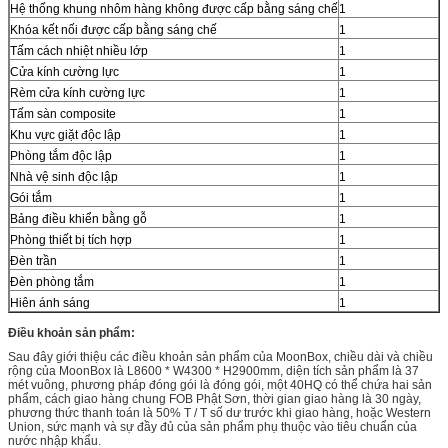
Hệ thống khung nhôm hàng không được cấp bằng sáng chế
1
Khóa kết nối được cấp bằng sáng chế
1
Tấm cách nhiệt nhiều lớp
1
Cửa kính cường lực
1
Rèm cửa kính cường lực
1
Tấm sàn composite
1
Khu vực giặt độc lập
1
Phòng tắm độc lập
1
Nhà vệ sinh độc lập
1
Gói tắm
1
Bảng điều khiển bằng gỗ
1
Phòng thiết bị tích hợp
1
Đèn trần
1
Đèn phòng tắm
1
Hiên ánh sáng
1
Điều khoản sản phẩm:
Sau đây giới thiệu các điều khoản sản phẩm của MoonBox, chiều dài và chiều
rộng của MoonBox là L8600 * W4300 * H2900mm, diện tích sản phẩm là 37
mét vuông, phương pháp đóng gói là đóng gói, một 40HQ có thể chứa hai sản
phẩm, cách giao hàng chung FOB Phật Sơn, thời gian giao hàng là 30 ngày,
phương thức thanh toán là 50% T / T số dư trước khi giao hàng, hoặc Western
Union, sức mạnh và sự đầy đủ của sản phẩm phụ thuộc vào tiêu chuẩn của
nước nhập khẩu.