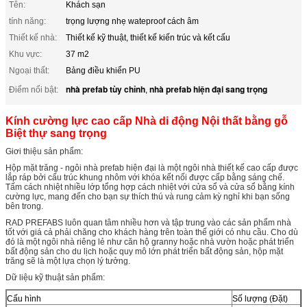
Tên:
Khách sạn
tính năng:
trọng lượng nhẹ wateproof cách âm
Thiết kế nhà:
Thiết kế kỹ thuật, thiết kế kiến ​​trúc và kết cấu
Khu vực:
37 m2
Ngoại thất:
Bảng điều khiển PU
nhà prefab tùy chỉnh
nhà prefab hiện đại sang trọng
Điểm nổi bật:
,
Kính cường lực cao cấp Nhà di động Nội thất bằng gỗ
Biệt thự sang trọng
Giơi thiệu sản phẩm:
Hộp mặt trăng - ngôi nhà prefab hiện đại là một ngôi nhà thiết kế cao cấp được
lắp ráp bởi cấu trúc khung nhôm với khóa kết nối được cấp bằng sáng chế.
Tấm cách nhiệt nhiều lớp tổng hợp cách nhiệt với cửa sổ và cửa sổ bằng kính
cường lực, mang đến cho bạn sự thích thú và rung cảm kỳ nghỉ khi bạn sống
bên trong.
RAD PREFABS luôn quan tâm nhiều hơn và tập trung vào các sản phẩm nhà
tốt với giá cả phải chăng cho khách hàng trên toàn thế giới có nhu cầu. Cho dù
đó là một ngôi nhà riêng lẻ như căn hộ granny hoặc nhà vườn hoặc phát triển
bất động sản cho du lịch hoặc quy mô lớn phát triển bất động sản, hộp mặt
trăng sẽ là một lựa chọn lý tưởng.
Dữ liệu kỹ thuật sản phẩm:
Cấu hình
Số lượng (Đặt)