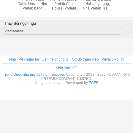
iện đại,
Cabin Hostel, Nhà
Prefab Cabin
đại sang trọng,
đại lộng 
chấn hiện
Prefab bằng
House, Portable
Nhà Prefab Trailer
bảng t
ống địa
nhôm di chuyển
Prefab Homes Dễ
Chứng nhận CE
composit
 thu hút
dàng cài đặt
nhiệt nhi
du lịch
Thay đổi ngôn ngữ
Vietnamese
Nhà
|
Về chúng tôi
|
Liên hệ chúng tôi
|
Sơ đồ trang web
|
Privacy Policy
Xem máy tính
Trung Quốc nhà prefab nhôm supplier.
Copyright © 2019 - 2026 FOSHAN RAD
PREFABS COMPANY LIMITED.
All rights reserved. Developed by
ECER