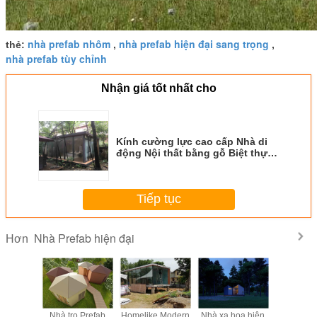
nhà prefab nhôm
nhà prefab hiện đại sang trọng
thẻ:
,
,
nhà prefab tùy chỉnh
Nhận giá tốt nhất cho
Kính cường lực cao cấp Nhà di
động Nội thất bằng gỗ Biệt thự
sang trọng
Tiếp tục
Nhà Prefab hiện đại
Hơn
e Nhà
Nhà trọ Prefab
Homelike Modern
Nhà xa hoa hiện
Nhà Prefa