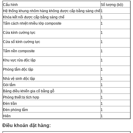
Cấu hình
Số lượng (bộ)
Hệ thống khung nhôm hàng không được cấp bằng sáng chế
1
Khóa kết nối được cấp bằng sáng chế
1
Tấm cách nhiệt nhiều lớp composite
1
Cửa kính cường lực
1
Cửa sổ kính cường lực
1
Tấm nền composite
1
Khu vực rửa độc lập
1
Phòng tắm độc lập
1
Nhà vệ sinh độc lập
1
Gói tắm
1
Bảng điều khiển gia cố bằng gỗ
1
Phòng thiết bị tích hợp
1
Đèn trần
1
Đèn phòng tắm
1
Hiên
1
Điều khoản đặt hàng: