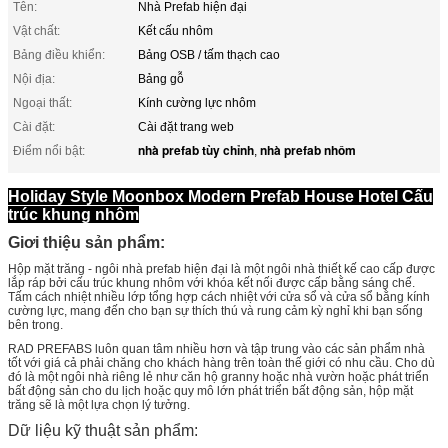
Tên:
Nhà Prefab hiện đại
Vật chất:
Kết cấu nhôm
Bảng điều khiển:
Bảng OSB / tấm thạch cao
Nội địa:
Bảng gỗ
Ngoại thất:
Kính cường lực nhôm
Cài đặt:
Cài đặt trang web
nhà prefab tùy chỉnh
nhà prefab nhôm
Điểm nổi bật:
,
Holiday Style Moonbox Modern Prefab House Hotel Cấu
trúc khung nhôm
Giơi thiệu sản phẩm:
Hộp mặt trăng - ngôi nhà prefab hiện đại là một ngôi nhà thiết kế cao cấp được
lắp ráp bởi cấu trúc khung nhôm với khóa kết nối được cấp bằng sáng chế.
Tấm cách nhiệt nhiều lớp tổng hợp cách nhiệt với cửa sổ và cửa sổ bằng kính
cường lực, mang đến cho bạn sự thích thú và rung cảm kỳ nghỉ khi bạn sống
bên trong.
RAD PREFABS luôn quan tâm nhiều hơn và tập trung vào các sản phẩm nhà
tốt với giá cả phải chăng cho khách hàng trên toàn thế giới có nhu cầu.
Cho dù
đó là một ngôi nhà riêng lẻ như căn hộ granny hoặc nhà vườn hoặc phát triển
bất động sản cho du lịch hoặc quy mô lớn phát triển bất động sản, hộp mặt
trăng sẽ là một lựa chọn lý tưởng.
Dữ liệu kỹ thuật sản phẩm: