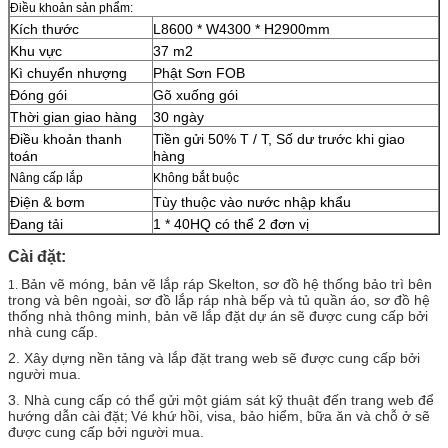
Điều khoản sản phẩm:
Kích thước
L8600 * W4300 * H2900mm
Khu vực
37 m2
Kì chuyển nhượng
Phật Sơn FOB
Đóng gói
Gõ xuống gói
Thời gian giao hàng
30 ngày
Điều khoản thanh
Tiền gửi 50% T / T, Số dư trước khi giao
toán
hàng
Nâng cấp lắp
Không bắt buộc
Điện & bơm
Tùy thuộc vào nước nhập khẩu
Đang tải
1 * 40HQ có thể 2 đơn vị
Cài đặt:
Bản vẽ móng, bản vẽ lắp ráp Skelton, sơ đồ hệ thống bảo trì bên
1.
trong và bên ngoài, sơ đồ lắp ráp nhà bếp và tủ quần áo, sơ đồ hệ
thống nhà thông minh, bản vẽ lắp đặt dự án sẽ được cung cấp bởi
nhà cung cấp.
2. Xây dựng nền tảng và lắp đặt trang web sẽ được cung cấp bởi
người mua.
3. Nhà cung cấp có thể gửi một giám sát kỹ thuật đến trang web để
hướng dẫn cài đặt;
Vé khứ hồi, visa, bảo hiểm, bữa ăn và chỗ ở sẽ
được cung cấp bởi người mua.