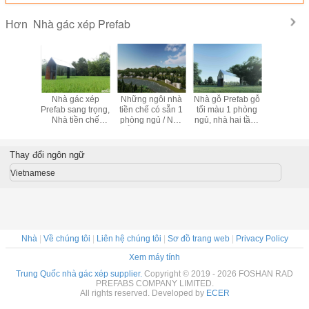
Nhà gác xép Prefab
Hơn
gôi nhà
Nhà gác xép
Những ngôi nhà
Nhà gỗ Prefab gỗ
Deluxe P
iều tầng,
Prefab sang trọng,
tiền chế có sẵn 1
tối màu 1 phòng
Nhà ở / 
gôi nhà
Nhà tiền chế
phòng ngủ / Nhà
ngủ, nhà hai tầng
Modular
 trang bị
Modular Cấu trúc
gỗ đẹp hiện đại
nhỏ hiện đại
Chống ch
rên bánh
nhôm Nội thất gỗ
khách sạn
e
Thay đổi ngôn ngữ
Vietnamese
Nhà
|
Về chúng tôi
|
Liên hệ chúng tôi
|
Sơ đồ trang web
|
Privacy Policy
Xem máy tính
Trung Quốc nhà gác xép supplier.
Copyright © 2019 - 2026 FOSHAN RAD
PREFABS COMPANY LIMITED.
All rights reserved. Developed by
ECER