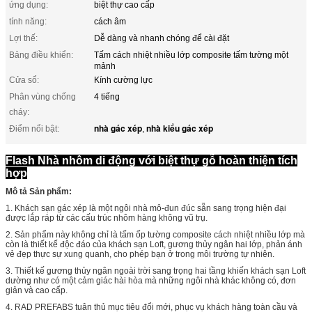
ứng dụng:
biệt thự cao cấp
tính năng:
cách âm
Lợi thế:
Dễ dàng và nhanh chóng để cài đặt
Bảng điều khiển:
Tấm cách nhiệt nhiều lớp composite tấm tường một
mảnh
Cửa sổ:
Kính cường lực
Phân vùng chống
4 tiếng
cháy:
nhà gác xép
nhà kiểu gác xép
Điểm nổi bật:
,
Flash Nhà nhôm di động với biệt thự gỗ hoàn thiện tích
hợp
Mô tả Sản phẩm:
1. Khách sạn gác xép là một ngôi nhà mô-đun đúc sẵn sang trọng hiện đại
được lắp ráp từ các cấu trúc nhôm hàng không vũ trụ.
2. Sản phẩm này không chỉ là tấm ốp tường composite cách nhiệt nhiều lớp mà
còn là thiết kế độc đáo của khách sạn Loft, gương thủy ngân hai lớp, phản ánh
vẻ đẹp thực sự xung quanh, cho phép bạn ở trong môi trường tự nhiên.
3. Thiết kế gương thủy ngân ngoài trời sang trọng hai tầng khiến khách sạn Loft
dường như có một cảm giác hài hòa mà những ngôi nhà khác không có, đơn
giản và cao cấp.
4. RAD PREFABS tuân thủ mục tiêu đổi mới, phục vụ khách hàng toàn cầu và