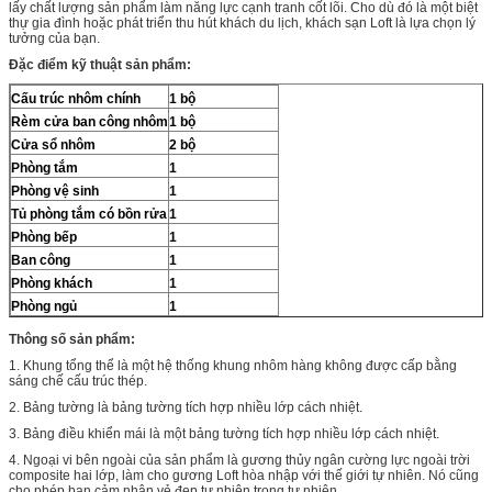
lấy chất lượng sản phẩm làm năng lực cạnh tranh cốt lõi. Cho dù đó là một biệt
thự gia đình hoặc phát triển thu hút khách du lịch, khách sạn Loft là lựa chọn lý
tưởng của bạn.
Đặc điểm kỹ thuật sản phẩm:
Cấu trúc nhôm chính
1 bộ
Rèm cửa ban công nhôm
1 bộ
Cửa sổ nhôm
2 bộ
Phòng tắm
1
Phòng vệ sinh
1
Tủ phòng tắm có bồn rửa
1
Phòng bếp
1
Ban công
1
Phòng khách
1
Phòng ngủ
1
Thông số sản phẩm:
1. Khung tổng thể là một hệ thống khung nhôm hàng không được cấp bằng
sáng chế cấu trúc thép.
2. Bảng tường là bảng tường tích hợp nhiều lớp cách nhiệt.
3. Bảng điều khiển mái là một bảng tường tích hợp nhiều lớp cách nhiệt.
4. Ngoại vi bên ngoài của sản phẩm là gương thủy ngân cường lực ngoài trời
composite hai lớp, làm cho gương Loft hòa nhập với thế giới tự nhiên. Nó cũng
cho phép bạn cảm nhận vẻ đẹp tự nhiên trong tự nhiên.